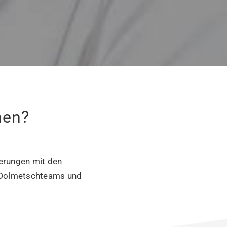
hen?
derungen mit den
t Dolmetschteams und