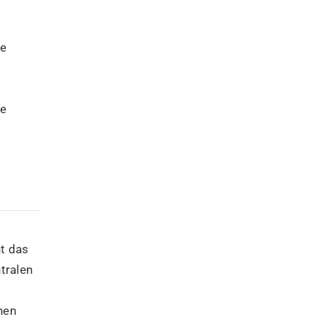
ße
ie
t das
tralen
hen