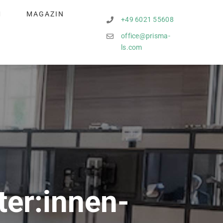
M
MAGAZIN
+49 6021 55608
office@prisma-
ls.com
ter:innen-