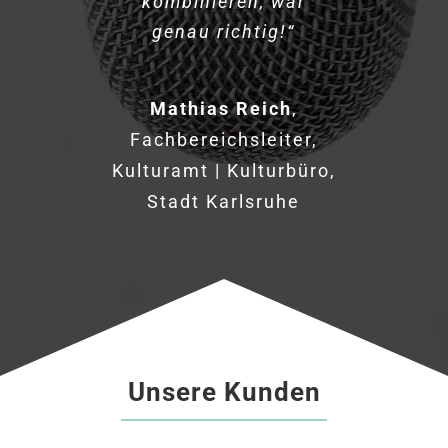
können wir uns trotz
deutschen Beiträge,
positives Feedback
kombinieren, war
Technik.
“
Fragen und Antworten
sieben verschiedener
genau richtig!“
erhalten.“
Kerstin Bellan
,
Assistant
perfekt verstehen.“
Sprachen voll und
Christiane Junghans
,
to Vice President Product
ganz auf unsere
Heike Rittau
Mathias Reich
,
Events und
,
Gruppenleiterin
Validation & Testing AB,
inhaltliche Arbeit
Mathieu Boulandet
,
Fachbereichsleiter,
Veranstaltungen,
Veranstaltungs- und
KION Group
konzentrieren.
“
Vorstandsmitglied, Fuchs
Kulturamt | Kulturbüro,
Bundesverband der
Werbemittelmanagement,
SE
Deutschen Vending-
Stadt Karlsruhe
GEALAN Fenster-Systeme
Thomas Bier
,
Vorsitzender
Automatenwirtschaft e.V.
GmbH
des Europäischen
Betriebsrates der Linde
GmbH