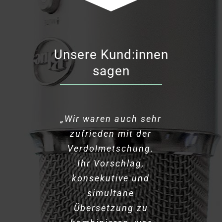
Unsere Kund:innen
sagen
„Wir waren auch sehr
„Vielen Dank für Ihre
„Vielen Dank für Ihre
„
„Vielen Dank für die
„
Es ist faszinierend,
Es war wirklich ein
wie kreuz und quer in
gute Leistung bei
zufrieden mit der
schnelle und
tolles Event.
gelungene
Veranstaltung und die
Und mit Ihnen hatten
Verdolmetschung.
unkomplizierte
unserer
allen
Sprachkombinationen
wir wieder einen Top
Hauptversammlung.
Unterstützung.
Ihr Vorschlag,
perfekte
Verdolmetschung bei
Dank Ihrer flüssigen
gedolmetscht wird
konsekutive und
Partner für die
Von den
Teilnehmenden haben
Simultanübersetzung
unserem Townhall
Organisation von
und wie gut das
simultane
Dolmetschteam und
funktioniert. So
Übersetzung zu
konnte ich die
wir durchweg
Meeting.“