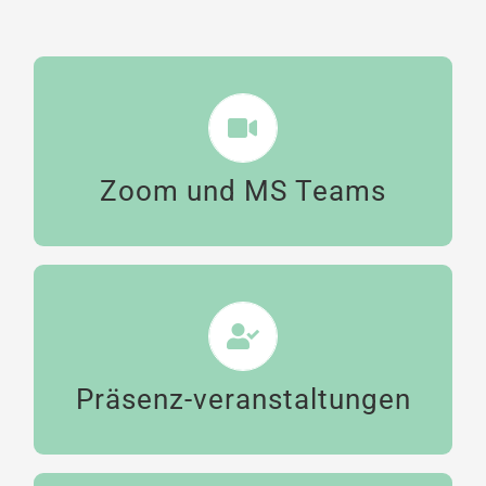
Dolmetscher für Online-Meetings mit Zoom
oder Teams.
Zoom und MS Teams
MEHR ERFAHREN
Simultanübersetzer und Dolmetschtechnik
bei Live-Events mit internationalen Gästen.
Präsenz-veranstaltungen
MEHR ERFAHREN