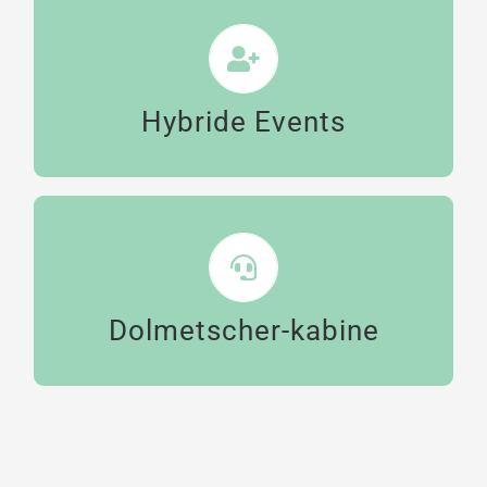
Live-Übersetzung für alle Teilnehmenden –
ob vor Ort oder online zugeschaltet.
Hybride Events
MEHR ERFAHREN
Schallgedämmtes Dolmetscher-Hub für
Online-Dolmetschen so sicher wie nie.
Dolmetscher-kabine
MEHR ERFAHREN