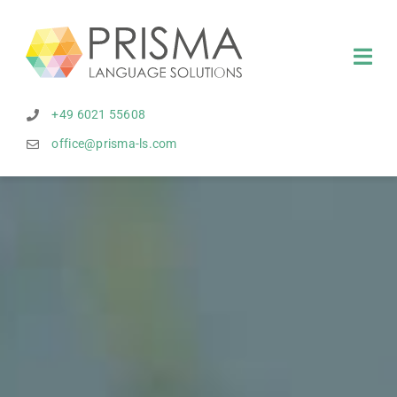
Zum
Inhalt
springen
Togg
Navi
+49 6021 55608
DOLMETSCHEN
office@prisma-ls.com
DOLMETSCHERKABINE
REFERENZEN
TEAM
MAGAZIN
ANFRAGE